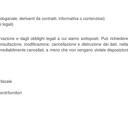
 e doganale, derivanti da contratti, informativa o contenziosi)
i legali)
azione e dagli obblighi legali a cui siamo sottoposti. Può richiedere
nsultazione, modificazione, cancellazione e distruzione dei dati, nella
irrimediabilmente cancellati, a meno che non vengano violate disposizioni
fiscale
nti/fornitori