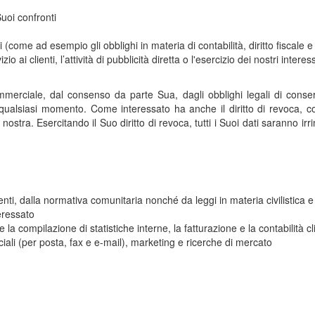
Suoi confronti
nuti (come ad esempio gli obblighi in materia di contabilità, diritto fiscale
 ai clienti, l’attività di pubblicità diretta o l'esercizio dei nostri interess
erciale, dal consenso da parte Sua, dagli obblighi legali di conserv
 qualsiasi momento. Come interessato ha anche il diritto di revoca, co
nostra. Esercitando il Suo diritto di revoca, tutti i Suoi dati saranno 
ti, dalla normativa comunitaria nonché da leggi in materia civilistica e 
eressato
 compilazione di statistiche interne, la fatturazione e la contabilità clie
iali (per posta, fax e e-mail), marketing e ricerche di mercato