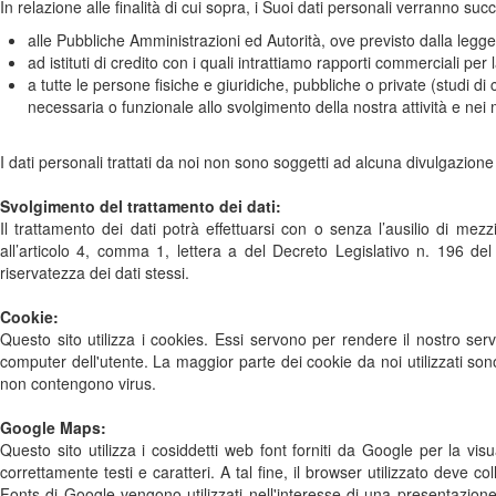
In relazione alle finalità di cui sopra, i Suoi dati personali verranno 
alle Pubbliche Amministrazioni ed Autorità, ove previsto dalla legge
ad istituti di credito con i quali intrattiamo rapporti commerciali per 
a tutte le persone fisiche e giuridiche, pubbliche o private (studi d
necessaria o funzionale allo svolgimento della nostra attività e nei m
I dati personali trattati da noi non sono soggetti ad alcuna divulgazion
Svolgimento del trattamento dei dati:
Il trattamento dei dati potrà effettuarsi con o senza l’ausilio di me
all’articolo 4, comma 1, lettera a del Decreto Legislativo n. 196 de
riservatezza dei dati stessi.
Cookie:
Questo sito utilizza i cookies. Essi servono per rendere il nostro serv
computer dell'utente. La maggior parte dei cookie da noi utilizzati s
non contengono virus.
Google Maps:
Questo sito utilizza i cosiddetti web font forniti da Google per la vi
correttamente testi e caratteri. A tal fine, il browser utilizzato deve c
Fonts di Google vengono utilizzati nell'interesse di una presentazione