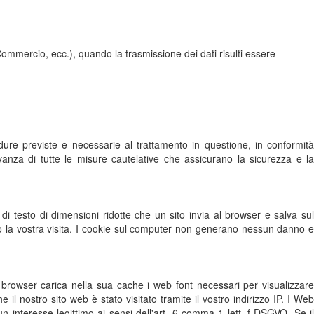
 Commercio, ecc.), quando la trasmissione dei dati risulti essere
dure previste e necessarie al trattamento in questione, in conformità
vanza di tutte le misure cautelative che assicurano la sicurezza e la
 di testo di dimensioni ridotte che un sito invia al browser e salva sul
o la vostra visita. I cookie sul computer non generano nessun danno e
l browser carica nella sua cache i web font necessari per visualizzare
il nostro sito web è stato visitato tramite il vostro indirizzo IP. I Web
n interesse legittimo ai sensi dell'art. 6 comma 1 lett. f DSGVO. Se il