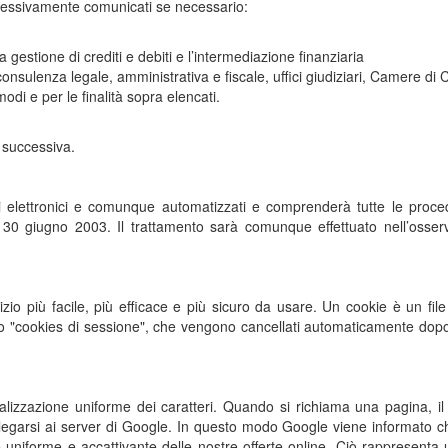
successivamente comunicati se necessario:
la gestione di crediti e debiti e l’intermediazione finanziaria
i consulenza legale, amministrativa e fiscale, uffici giudiziari, Camere di
odi e per le finalità sopra elencati.
e successiva.
zzi elettronici e comunque automatizzati e comprenderà tutte le proce
l 30 giugno 2003. Il trattamento sarà comunque effettuato nell’osser
izio più facile, più efficace e più sicuro da usare. Un cookie è un file
ono "cookies di sessione", che vengono cancellati automaticamente dop
sualizzazione uniforme dei caratteri. Quando si richiama una pagina, i
ollegarsi ai server di Google. In questo modo Google viene informato che 
 uniforme e accattivante delle nostre offerte online. Ciò rappresenta u