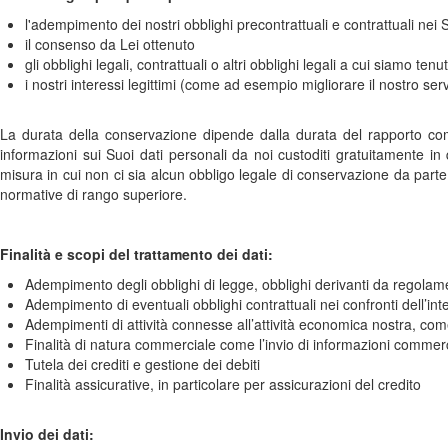
l'adempimento dei nostri obblighi precontrattuali e contrattuali nei 
il consenso da Lei ottenuto
gli obblighi legali, contrattuali o altri obblighi legali a cui siamo te
i nostri interessi legittimi (come ad esempio migliorare il nostro servizio
La durata della conservazione dipende dalla durata del rapporto comm
informazioni sui Suoi dati personali da noi custoditi gratuitamente in
misura in cui non ci sia alcun obbligo legale di conservazione da parte 
normative di rango superiore.
Finalità e scopi del trattamento dei dati:
Adempimento degli obblighi di legge, obblighi derivanti da regolamen
Adempimento di eventuali obblighi contrattuali nei confronti dell’int
Adempimenti di attività connesse all’attività economica nostra, come la
Finalità di natura commerciale come l’invio di informazioni commerc
Tutela dei crediti e gestione dei debiti
Finalità assicurative, in particolare per assicurazioni del credito
Invio dei dati: