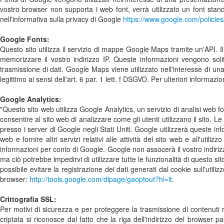
vostro browser non supporta i web font, verrà utilizzato un font stand
nell'informativa sulla privacy di Google
https://www.google.com/policies
Google Fonts:
Questo sito utilizza il servizio di mappe Google Maps tramite un'API.
memorizzare il vostro indirizzo IP. Queste informazioni vengono soli
trasmissione di dati. Google Maps viene utilizzato nell'interesse di una 
legittimo ai sensi dell'art. 6 par. 1 lett. f DSGVO. Per ulteriori informazi
Google Analytics:
"Questo sito web utilizza Google Analytics, un servizio di analisi web f
consentire al sito web di analizzare come gli utenti utilizzano il sito. 
presso i server di Google negli Stati Uniti. Google utilizzerà queste info
web e fornire altri servizi relativi alle attività del sito web e all'uti
informazioni per conto di Google. Google non assocerà il vostro indiriz
ma ciò potrebbe impedirvi di utilizzare tutte le funzionalità di questo sit
possibile evitare la registrazione dei dati generati dal cookie sull'utili
browser:
http://tools.google.com/dlpage/gaoptout?hl=it
.
Crittografia SSL:
Per motivi di sicurezza e per proteggere la trasmissione di contenuti ris
criptata si riconosce dal fatto che la riga dell'indirizzo del browser pa