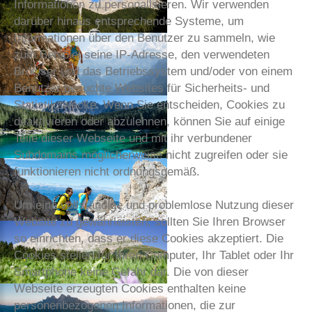
Informationen zu personalisieren. Wir verwenden
darüber hinaus entsprechende Systeme, um
Informationen über den Benutzer zu sammeln, wie
zum Beispiel seine IP-Adresse, den verwendeten
Browser und das Betriebssystem und/oder von einem
Benutzer besuchte Websites für Sicherheits- und
Statistikzwecke. Wenn Sie entscheiden, Cookies zu
deaktivieren oder abzulehnen, können Sie auf einige
Teile dieser Webseite und mit ihr verbundener
Subdomains möglicherweise nicht zugreifen oder sie
funktionieren nicht ordnungsgemäß.
Um eine vollständige und problemlose Nutzung dieser
Website zu gewährleisten, sollten Sie Ihren Browser
so einrichten, dass er diese Cookies akzeptiert. Die
Cookies stellen für Ihren Computer, Ihr Tablet oder Ihr
Smartphone keine Gefahr dar. Die von dieser
Webseite erzeugten Cookies enthalten keine
personenbezogenen Informationen, die zur