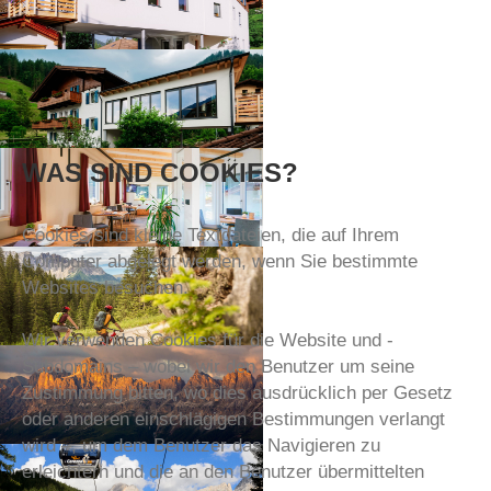
WAS
SIND
COOKIES?
Cookies sind kleine Textdateien, die auf Ihrem
Computer abgelegt werden, wenn Sie bestimmte
Websites besuchen.
Wir verwenden Cookies für die Website und -
Subdomains – wobei wir den Benutzer um seine
Zustimmung bitten, wo dies ausdrücklich per Gesetz
oder anderen einschlägigen Bestimmungen verlangt
wird –, um dem Benutzer das Navigieren zu
erleichtern und die an den Benutzer übermittelten