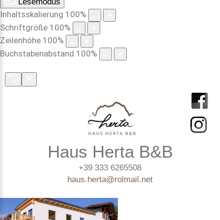
Lesemodus
Inhaltsskalierung
100
%
Schriftgröße
100
%
Zeilenhöhe
100
%
Buchstabenabstand
100
%
Haus Herta B&B
+39 333 6265508
haus.herta@rolmail.net