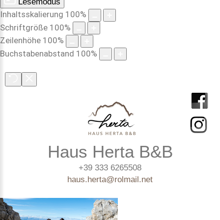
Lesemodus
Inhaltsskalierung
100
%
Schriftgröße
100
%
Zeilenhöhe
100
%
Buchstabenabstand
100
%
Haus Herta B&B
+39 333 6265508
haus.herta@rolmail.net