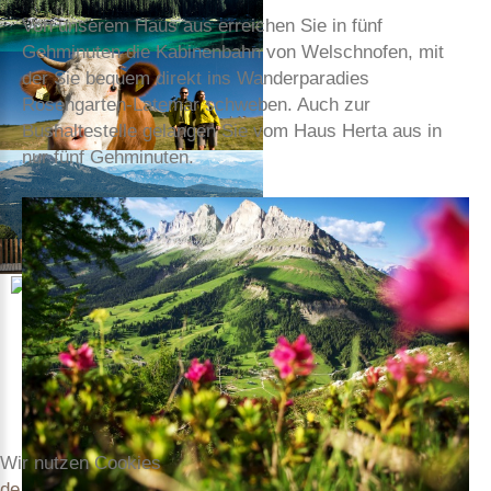
Von unserem Haus aus erreichen Sie in fünf
Gehminuten die Kabinenbahn von Welschnofen, mit
der Sie bequem direkt ins Wanderparadies
Rosengarten-Latemar schweben. Auch zur
Bushaltestelle gelangen Sie vom Haus Herta aus in
nur fünf Gehminuten.
Wir nutzen Cookies
de