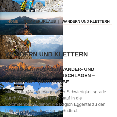
HOME
|
SOMMERURLAUB
|
WANDERN UND KLETTERN
WANDERN
UND
KLETTERN
DAS
EGGENTAL
LÄSST
WANDER-
UND
KLETTERHERZEN
HÖHERSCHLAGEN
–
UNESCO
WELTNATURERBE
Mit 530 km Wanderwegen aller Schwierigkeitsgrade
durch Wiesen, Wälder und hinauf in die
Dolomitenberge, gehört die Region Eggental zu den
beliebtesten Wanderzielen in Südtirol.