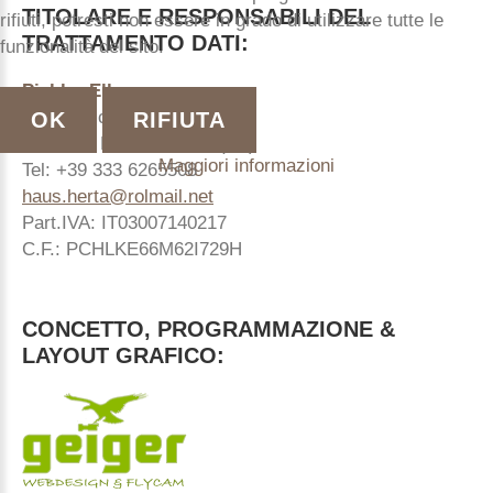
TITOLARE
E
RESPONSABILI
DEL
rifiuti, potresti non essere in grado di utilizzare tutte le
TRATTAMENTO
DATI:
funzionalità del sito.
Pichler Elke
Vicolo Michaeler 2a
OK
RIFIUTA
I - 39056 Nova Levante (BZ)
Maggiori informazioni
Tel: +39 333 6265508
haus.herta@rolmail.net
Part.IVA: IT03007140217
C.F.: PCHLKE66M62I729H
CONCETTO,
PROGRAMMAZIONE
&
LAYOUT
GRAFICO: