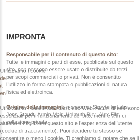
IMPRONTA
Responsabile per il contenuto di questo sito:
Tutte le immagini o parti di esse, pubblicate sul questo
sito, non possono essere usate o distribuite da terzi
Utilizziamo i cookie
per scopi commerciali o privati. Non è consentito
de
l'utilizzo in forma stampata o pubblicazioni di natura
it
fisica ed elettroinca.
en
Origine delle immagini:
monsorno, StorytellerLabs,
Utilizziamo i cookie sul nostro sito Web. Alcuni di essi sono
Jens-Staudt, Armin Mair, Helmuth Rier, Alex Filz,
essenziali per il funzionamento del sito, mentre altri ci
collezione privata
aiutano a migliorare questo sito e l'esperienza dell'utente
(cookie di tracciamento). Puoi decidere tu stesso se
consentire o meno i cookie. Ti preghiamo di notare che se li