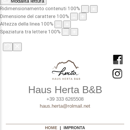
Modalità lettura
Ridimensionamento contenuti
100
%
Dimensione del carattere
100
%
Altezza della linea
100
%
Spaziatura tra lettere
100
%
Haus Herta B&B
+39 333 6265508
haus.herta@rolmail.net
HOME
|
IMPRONTA