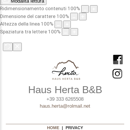
Modalità lettura
Ridimensionamento contenuti
100
%
Dimensione del carattere
100
%
Altezza della linea
100
%
Spaziatura tra lettere
100
%
Haus Herta B&B
+39 333 6265508
haus.herta@rolmail.net
HOME
|
PRIVACY