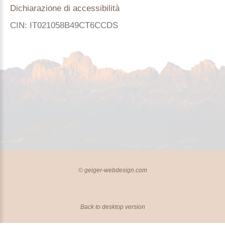
Dichiarazione di accessibilità
CIN: IT021058B49CT6CCDS
Casa Herta B&B
haus.herta@rolmail.net
©
geiger-webdesign.com
Back to desktop version