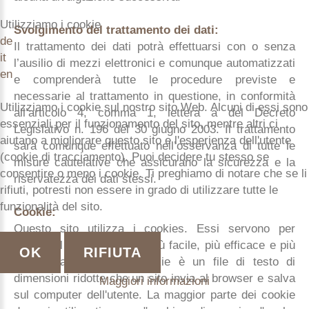
Utilizziamo i cookie
Svolgimento del trattamento dei dati:
de
Il trattamento dei dati potrà effettuarsi con o senza
it
l’ausilio di mezzi elettronici e comunque automatizzati
en
e comprenderà tutte le procedure previste e
necessarie al trattamento in questione, in conformità
Utilizziamo i cookie sul nostro sito Web. Alcuni di essi sono
all’articolo 4, comma 1, lettera a del Decreto
essenziali per il funzionamento del sito, mentre altri ci
Legislativo n. 196 del 30 giugno 2003. Il trattamento
aiutano a migliorare questo sito e l'esperienza dell'utente
sarà comunque effettuato nell’osservanza di tutte le
(cookie di tracciamento). Puoi decidere tu stesso se
misure cautelative che assicurano la sicurezza e la
consentire o meno i cookie. Ti preghiamo di notare che se li
riservatezza dei dati stessi.
rifiuti, potresti non essere in grado di utilizzare tutte le
funzionalità del sito.
Cookie:
Questo sito utilizza i cookies. Essi servono per
rendere il nostro servizio più facile, più efficace e più
OK
RIFIUTA
sicuro da usare. Un cookie è un file di testo di
dimensioni ridotte che un sito invia al browser e salva
Maggiori informazioni
sul computer dell'utente. La maggior parte dei cookie