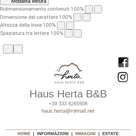
Modalità lettura
Ridimensionamento contenuti
100
%
Dimensione del carattere
100
%
Altezza della linea
100
%
Spaziatura tra lettere
100
%
Haus Herta B&B
+39 333 6265508
haus.herta@rolmail.net
HOME
|
INFORMAZIONI
|
IMMAGINI
|
ESTATE