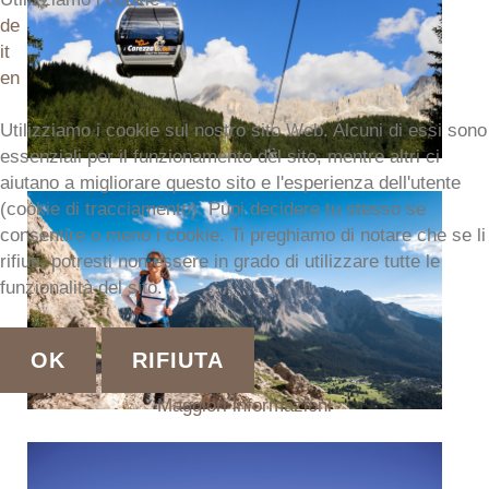
de
it
en
Utilizziamo i cookie sul nostro sito Web. Alcuni di essi sono
essenziali per il funzionamento del sito, mentre altri ci
aiutano a migliorare questo sito e l'esperienza dell'utente
(cookie di tracciamento). Puoi decidere tu stesso se
consentire o meno i cookie. Ti preghiamo di notare che se li
rifiuti, potresti non essere in grado di utilizzare tutte le
funzionalità del sito.
OK
RIFIUTA
Maggiori informazioni