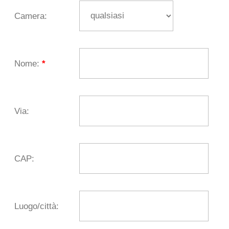
Camera:
Nome:
*
Via:
CAP:
Luogo/città: